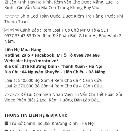
☑ Lên Kính Hay Hạ Kính. Rèm Vẫn Che Được Nắng. Lúc Hạ
Kính : Gió Vẫn Vào Mà Côn Trùng Không Bay Vào
👉👉👉 Ship Cod Toàn Quốc. Được Kiểm Tra Hàng Trước Khi
Thanh Toán
🆘 🆘 🆘 Cảnh Báo : Rèm Loại 1 Có Chữ Mr Ô Tô & SDT
0977.33.43.53 Trên Rèm Để Phân Biệt & Liên Hệ Bảo Hành 2
Năm.
Liên Hệ Mua Hàng :
Hotline: Zalo + Facebook: Mr Ô Tô 0968.794.686
Webside:
http://mroto.vn/
Địa Chỉ : 376 Khương Đình - Thanh Xuân - Hà Nội
Địa Chỉ : 04 Nguyễn Khuyến - Liên Chiểu - Đà Nẵng
Loại 1: 540.000 Bộ Gồm 4 Rèm Cho Cả 4 Cánh Cửa
Loại 2: 370.000 Bộ Gồm 4 Rèm Cho Cả 4 Cánh Cửa.
👉👉👉 Để Lại Commen Nhân Viên Tư Vấn Chi Tiết Hoăc Gửi
Video Phân Biệt 2 Loại Rèm, Hướng Dẫn Lắp Đặt....
THÔNG TIN LIÊN HỆ & ĐỊA CHỈ:
🏢 Trụ Sở Chính: Số 358 Khương Đình - Hà Nội