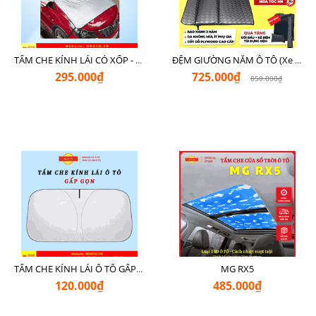
TẤM CHE KÍNH LÁI CÓ XỐP - LOẠI XỊN CHE NGOÀI MR Ô TÔ
ĐỆM GIƯỜNG NẰM Ô TÔ (Xe 7 Chỗ SUV + Pickup + Sedan C - D)
295.000₫
725.000₫
850.000₫
MG RX5
TẤM CHE KÍNH LÁI Ô TÔ GẤP GỌN
120.000₫
485.000₫