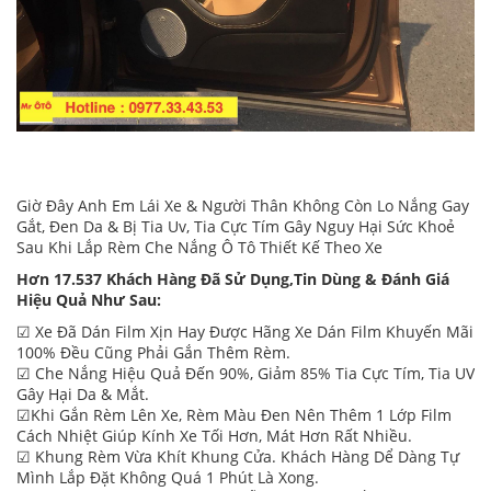
Giờ Đây Anh Em Lái Xe & Người Thân Không Còn Lo Nắng Gay
Gắt, Đen Da & Bị Tia Uv, Tia Cực Tím Gây Nguy Hại Sức Khoẻ
Sau Khi Lắp Rèm Che Nắng Ô Tô Thiết Kế Theo Xe
Hơn 17.537 Khách Hàng Đã Sử Dụng,Tin Dùng & Đánh Giá
Hiệu Quả Như Sau:
☑ Xe Đã Dán Film Xịn Hay Được Hãng Xe Dán Film Khuyến Mãi
100% Đều Cũng Phải Gắn Thêm Rèm.
☑ Che Nắng Hiệu Quả Đến 90%, Giảm 85% Tia Cực Tím, Tia UV
Gây Hại Da & Mắt.
☑Khi Gắn Rèm Lên Xe, Rèm Màu Đen Nên Thêm 1 Lớp Film
Cách Nhiệt Giúp Kính Xe Tối Hơn, Mát Hơn Rất Nhiều.
☑ Khung Rèm Vừa Khít Khung Cửa. Khách Hàng Dể Dàng Tự
Mình Lắp Đặt Không Quá 1 Phút Là Xong.