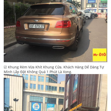
☑ Khung Rèm Vừa Khít Khung Cửa. Khách Hàng Dể Dàng Tự
Mình Lắp Đặt Không Quá 1 Phút Là Xong.