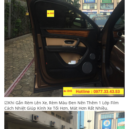
☑Khi Gắn Rèm Lên Xe, Rèm Màu Đen Nên Thêm 1 Lớp Film
Cách Nhiệt Giúp Kính Xe Tối Hơn, Mát Hơn Rất Nhiều.