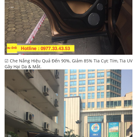
☑ Che Nắng Hiệu Quả Đến 90%, Giảm 85% Tia Cực Tím, Tia UV
Gây Hại Da & Mắt.