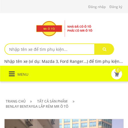
Đăng nhập
Đăng ký
Nhập tên xe (ví dụ: Mazda 3, Ford Ranger...) để tìm phụ kiện...
0
MENU
TRANG CHỦ
TẤT CẢ SẢN PHẨM
BENLAY BENTAYGA LẮP RÈM MR Ô TÔ