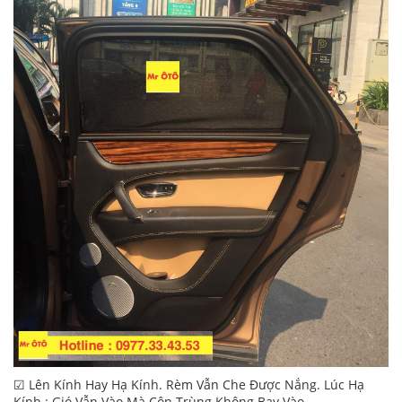
☑ Lên Kính Hay Hạ Kính. Rèm Vẫn Che Được Nắng. Lúc Hạ
Kính : Gió Vẫn Vào Mà Côn Trùng Không Bay Vào