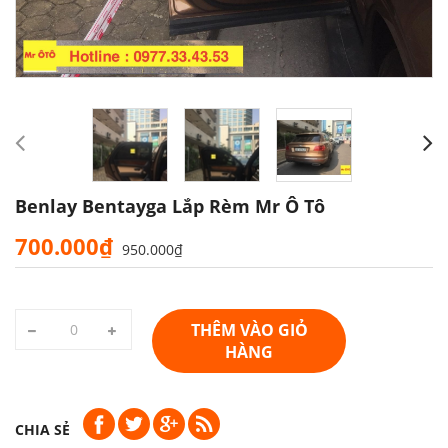
Benlay Bentayga Lắp Rèm Mr Ô Tô
700.000₫
950.000₫
THÊM VÀO GIỎ
HÀNG
CHIA SẺ