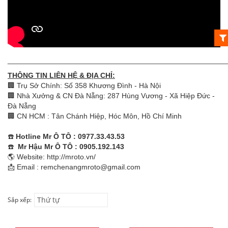
______________________________________________________
THÔNG TIN LIÊN HỆ & ĐỊA CHỈ:
🏢 Trụ Sở Chính: Số 358 Khương Đình - Hà Nội
🏢 Nhà Xưởng & CN Đà Nẵng: 287 Hùng Vương - Xã Hiệp Đức -
Đà Nẵng
🏢 CN HCM : Tân Chánh Hiệp, Hóc Môn, Hồ Chí Minh
☎️
Hotline Mr Ô TÔ : 0977.33.43.53
☎️
Mr Hậu Mr Ô TÔ : 0905.192.143
🌎 Website:
http://mroto.vn/
📩 Email : remchenangmroto@gmail.com
Thứ tự
Sắp xếp: