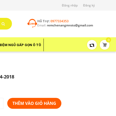
Đăng nhập
Đăng ký
Hỗ Trợ:
0977334353
Email:
remchenangmroto@gmail.com
0
ĐỆM NGỦ GẤP GỌN Ô TÔ
4-2018
THÊM VÀO GIỎ HÀNG