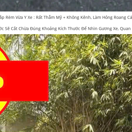
ắp Rèm Vừa Y Xe : Rất Thẫm Mỹ + Không Kênh, Làm Hỏng Roang C
c Sẽ Cắt Chừa Đúng Khoảng Kích Thước Để Nhìn Gương Xe, Quan S