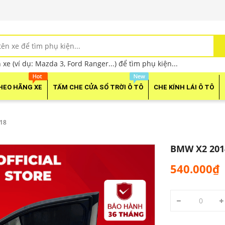
xe (ví dụ: Mazda 3, Ford Ranger...) để tìm phụ kiện...
HEO HÃNG XE
TẤM CHE CỬA SỔ TRỜI Ô TÔ
CHE KÍNH LÁI Ô TÔ
18
BMW X2 201
540.000₫