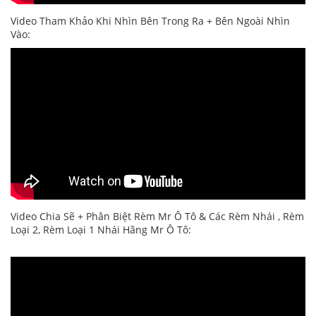
Video Tham Khảo Khi Nhìn Bên Trong Ra + Bên Ngoài Nhìn
Vào:
Video Chia Sẽ + Phân Biệt Rèm Mr Ô Tô & Các Rèm Nhái , Rèm
Loại 2, Rèm Loại 1 Nhái Hãng Mr Ô Tô: