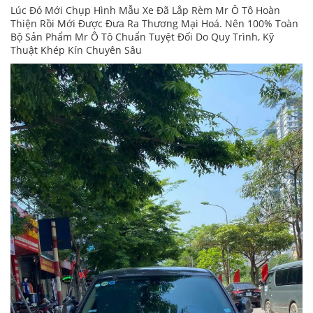
Lúc Đó Mới Chụp Hình Mẫu Xe Đã Lắp Rèm Mr Ô Tô Hoàn
Thiện Rồi Mới Được Đưa Ra Thương Mại Hoá. Nên 100% Toàn
Bộ Sản Phẩm Mr Ô Tô Chuẩn Tuyệt Đối Do Quy Trình, Kỹ
Thuật Khép Kín Chuyên Sâu