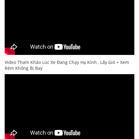
Video Tham Khảo Lúc Xe Đang Chạy Hạ Kính , Lấy Gió + Xem
Rèm Không Bị Bay