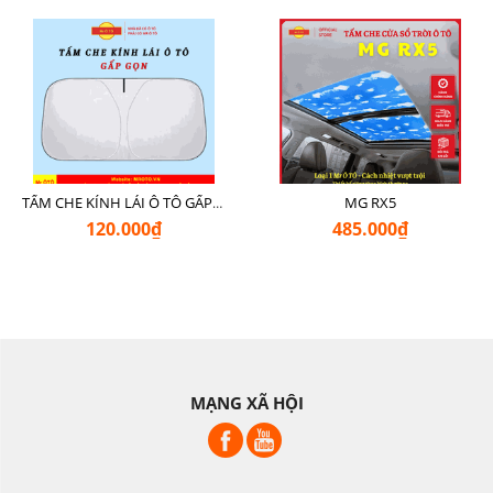
MG RX5
TẤM CHE KÍNH LÁI Ô TÔ GẤP GỌN
120.000₫
485.000₫
MẠNG XÃ HỘI