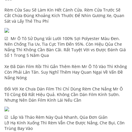
Rèm Cửa Sau Sẽ Làm Kín Hết Cánh Cửa. Rèm Cửa Trước Sẽ
Cắt Chừa Đúng Khoảng Kích Thước Để Nhìn Gương Xe, Quan
Sát và Lấy Thẻ Thu Phí
☑ Mr Ô Tô Sử Dụng Vải Lưới 100% Sợi Polyester Màu Đen.
Nên Chống Tia Uv, Tia Cực Tím Đến 95%. Còn Hiệu Qủa Che
Nắng Thì Không Cần Bàn Cãi. Rất Tuyệt Vời vs Được Đánh Giá
Số 1 Trong 5 Năm Qua
Xe Đã Dán Film Rồi Thì Gắn Thêm Rèm Mr Ô Tô Vào Thì Không
Còn Phải Lăn Tăn. Suy Nghĩ Thêm Hay Quan Ngại Về Vấn Đề
Nắng Nóng
Đối Với Xe Chưa Dán Film Thì Chỉ Dùng Rèm Che Nắng Mr Ô
Tô Cũng Đã Rất Hiệu Quả. Không Cần Dán Film Kính Sườn.
Nhưng Nên Dán Film Kính Lái Nếu Cần
☑ Lắp Và Tháo Rèm Này Quá Nhanh, Qúa Đơn Giản
Lỡ Hạ Kính Xuống Thì Rèm Vẫn Che Được Nắng, Che Bụi, Côn
Trùng Bay Vào