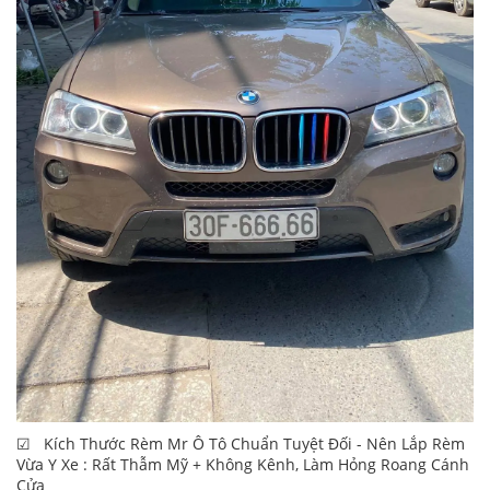
☑ Kích Thước Rèm Mr Ô Tô Chuẩn Tuyệt Đối - Nên Lắp Rèm
Vừa Y Xe : Rất Thẫm Mỹ + Không Kênh, Làm Hỏng Roang Cánh
Cửa