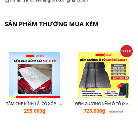
📩 Email: remchenangmroto@gmail.com
SẢN PHẨM THƯỜNG MUA KÈM
SALE
TẤM CHE KÍNH LÁI CÓ XỐP - LOẠI XỊN CHE NGOÀI MR Ô TÔ
ĐỆM GIƯỜNG NẰM Ô TÔ (Xe 7 Chỗ SUV + Pickup + Sedan C - D)
295.000₫
725.000₫
850.000₫