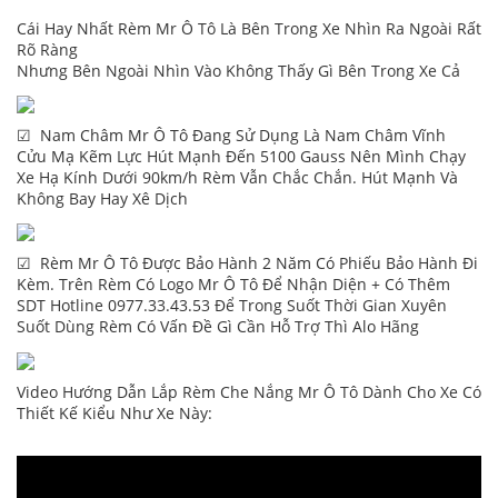
Cái Hay Nhất Rèm Mr Ô Tô Là Bên Trong Xe Nhìn Ra Ngoài Rất
Rõ Ràng
Nhưng Bên Ngoài Nhìn Vào Không Thấy Gì Bên Trong Xe Cả
☑ Nam Châm Mr Ô Tô Đang Sử Dụng Là Nam Châm Vĩnh
Cửu Mạ Kẽm Lực Hút Mạnh Đến 5100 Gauss Nên Mình Chạy
Xe Hạ Kính Dưới 90km/h Rèm Vẫn Chắc Chắn. Hút Mạnh Và
Không Bay Hay Xê Dịch
☑ Rèm Mr Ô Tô Được Bảo Hành 2 Năm Có Phiếu Bảo Hành Đi
Kèm. Trên Rèm Có Logo Mr Ô Tô Để Nhận Diện + Có Thêm
SDT Hotline 0977.33.43.53 Để Trong Suốt Thời Gian Xuyên
Suốt Dùng Rèm Có Vấn Đề Gì Cần Hỗ Trợ Thì Alo Hãng
Video Hướng Dẫn Lắp Rèm Che Nắng Mr Ô Tô Dành Cho Xe Có
Thiết Kế Kiểu Như Xe Này: