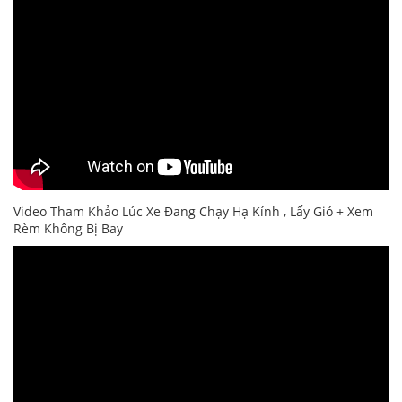
Video Tham Khảo Lúc Xe Đang Chạy Hạ Kính , Lấy Gió + Xem
Rèm Không Bị Bay