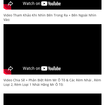
Video Tham Khảo Khi Nhìn Bên Trong Ra + Bên Ngoài Nhìn
Vào:
Video Chia Sẽ + Phân Biệt Rèm Mr Ô Tô & Các Rèm Nhái , Rèm
Loại 2, Rèm Loại 1 Nhái Hãng Mr Ô Tô: