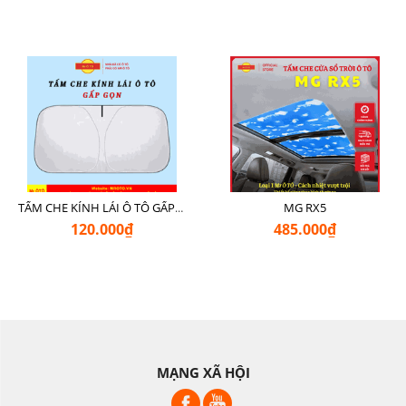
MG RX5
TẤM CHE KÍNH LÁI Ô TÔ GẤP GỌN
120.000₫
485.000₫
MẠNG XÃ HỘI