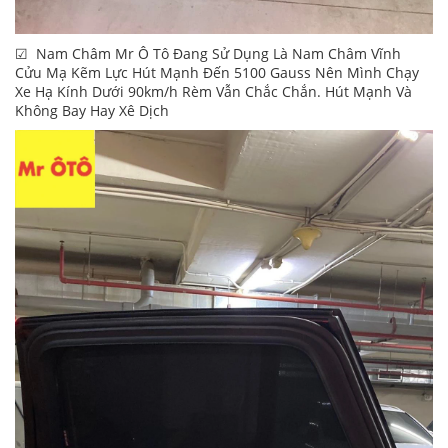
☑ Nam Châm Mr Ô Tô Đang Sử Dụng Là Nam Châm Vĩnh
Cửu Mạ Kẽm Lực Hút Mạnh Đến 5100 Gauss Nên Mình Chạy
Xe Hạ Kính Dưới 90km/h Rèm Vẫn Chắc Chắn. Hút Mạnh Và
Không Bay Hay Xê Dịch