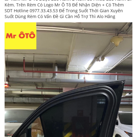
Kèm. Trên Rèm Có Logo Mr Ô Tô Để Nhận Diện + Có Thêm
SDT Hotline 0977.33.43.53 Để Trong Suốt Thời Gian Xuyên
Suốt Dùng Rèm Có Vấn Đề Gì Cần Hỗ Trợ Thì Alo Hãng