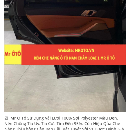
☑ Mr Ô Tô Sử Dụng Vải Lưới 100% Sợi Polyester Màu Đen.
Nên Chống Tia Uv, Tia Cực Tím Đến 95%. Còn Hiệu Qủa Che
Nắng Thì Không Cần Bàn Cãi. Rất Tuyệt Vời vs Được Đánh Giá