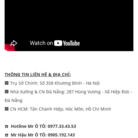
THÔNG TIN LIÊN HỆ & ĐỊA CHỈ:
🏢 Trụ Sở Chính: Số 358 Khương Đình - Hà Nội
🏢 Nhà Xưởng & CN Đà Nẵng: 287 Hùng Vương - Xã Hiệp Đức -
Đà Nẵng
🏢 CN HCM: Tân Chánh Hiệp, Hóc Môn, Hồ Chí Minh
☎️
Hotline Mr Ô TÔ: 0977.33.43.53
☎️
Mr Hậu Mr Ô TÔ: 0905.192.143