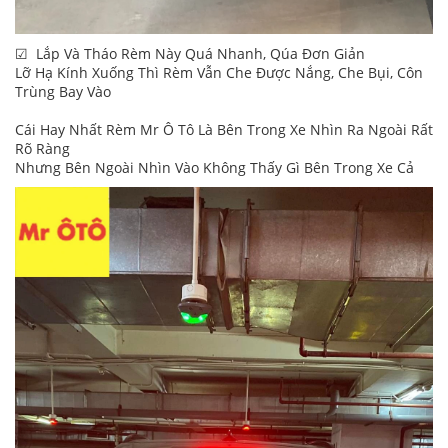
☑ Lắp Và Tháo Rèm Này Quá Nhanh, Qúa Đơn Giản
Lỡ Hạ Kính Xuống Thì Rèm Vẫn Che Được Nắng, Che Bụi, Côn
Trùng Bay Vào
Cái Hay Nhất Rèm Mr Ô Tô Là Bên Trong Xe Nhìn Ra Ngoài Rất
Rõ Ràng
Nhưng Bên Ngoài Nhìn Vào Không Thấy Gì Bên Trong Xe Cả