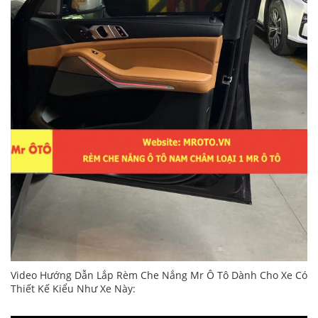
Video Hướng Dẫn Lắp Rèm Che Nắng Mr Ô Tô Dành Cho Xe Có
Thiết Kế Kiểu Như Xe Này: