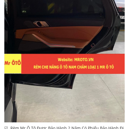
☑ Rèm Mr Ô Tô Được Bảo Hành 2 Năm Có Phiếu Bảo Hành Đi