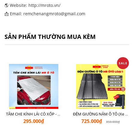
🌎 Website:
http://mroto.vn/
📩 Email: remchenangmroto@gmail.com
SẢN PHẨM THƯỜNG MUA KÈM
SALE
TẤM CHE KÍNH LÁI CÓ XỐP - LOẠI XỊN CHE NGOÀI MR Ô TÔ
ĐỆM GIƯỜNG NẰM Ô TÔ (Xe 7 Chỗ SUV + Pickup + Sedan C - D)
295.000₫
725.000₫
850.000₫