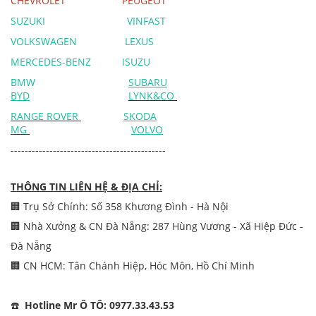
CHEVROLET
PEUGEOT
SUZUKI
VINFAST
VOLKSWAGEN
LEXUS
MERCEDES-BENZ
ISUZU
BMW
SUBARU
BYD
LYNK&CO
RANGE ROVER
SKODA
MG
VOLVO
--------------------------------------------
THÔNG TIN LIÊN HỆ & ĐỊA CHỈ:
🏢 Trụ Sở Chính: Số 358 Khương Đình - Hà Nội
🏢 Nhà Xưởng & CN Đà Nẵng: 287 Hùng Vương - Xã Hiệp Đức -
Đà Nẵng
🏢 CN HCM: Tân Chánh Hiệp, Hóc Môn, Hồ Chí Minh
☎️
Hotline Mr Ô TÔ: 0977.33.43.53