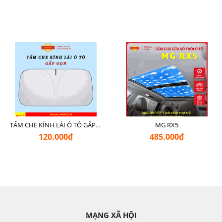
MG RX5
TẤM CHE KÍNH LÁI Ô TÔ GẤP GỌN
120.000₫
485.000₫
MẠNG XÃ HỘI