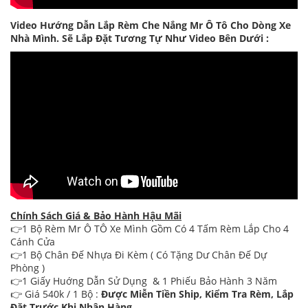
Video Hướng Dẫn Lắp Rèm Che Nắng Mr Ô Tô Cho Dòng Xe
Nhà Mình. Sẽ Lắp Đặt Tương Tự Như Video Bên Dưới :
Chính Sách Giá & Bảo Hành Hậu Mãi
👉1 Bộ Rèm Mr Ô TÔ Xe Mình Gồm Có 4 Tấm Rèm Lắp Cho 4
Cánh Cửa
👉1 Bộ Chân Đế Nhựa Đi Kèm ( Có Tặng Dư Chân Đế Dự
Phòng )
👉1 Giấy Huớng Dẫn Sử Dụng & 1 Phiếu Bảo Hành 3 Năm
👉 Giá 540k / 1 Bộ :
Được Miễn Tiền Ship, Kiểm Tra Rèm, Lắp
Đặt Trước Khi Nhận Hàng