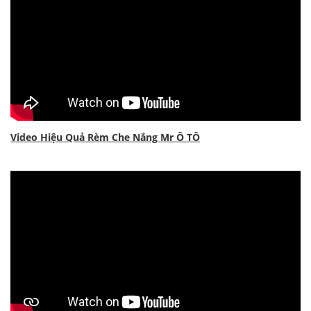
Video Hiệu Quả Rèm Che Nắng Mr Ô TÔ