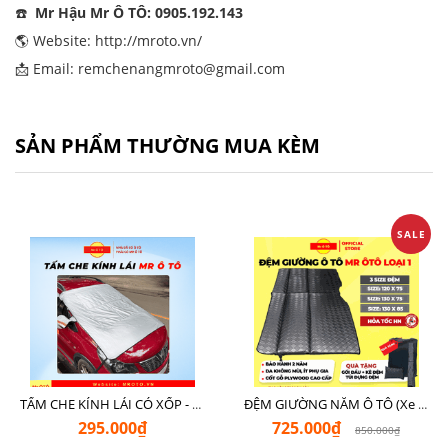
☎️
Mr Hậu Mr Ô TÔ: 0905.192.143
🌎 Website:
http://mroto.vn/
📩 Email: remchenangmroto@gmail.com
SẢN PHẨM THƯỜNG MUA KÈM
SALE
TẤM CHE KÍNH LÁI CÓ XỐP - LOẠI XỊN CHE NGOÀI MR Ô TÔ
ĐỆM GIƯỜNG NẰM Ô TÔ (Xe 7 Chỗ SUV + Pickup + Sedan C - D)
295.000₫
725.000₫
850.000₫