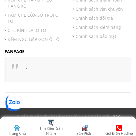
HÃNG XE
Chính sách vận chuyển
TẤM CHE CỬA SỔ TRỜI Ô
Chính sách đổi trả
TÔ
Chính sách kiểm hàng
CHE KÍNH LÁI Ô TÔ
Chính sách bảo mật
ĐỆM NGỦ GẤP GỌN Ô TÔ
FANPAGE
© Bản quyền thuộc về Mr Ô tô | Cung cấp bởi
Sapo
Tìm Kiếm Sản
Trang Chủ
Phẩm
Sản Phẩm
Gọi Điện Hotline