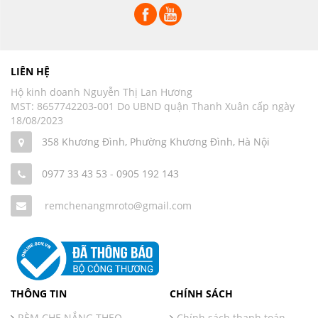
LIÊN HỆ
Hộ kinh doanh Nguyễn Thị Lan Hương
MST: 8657742203-001 Do UBND quận Thanh Xuân cấp ngày
18/08/2023
358 Khương Đình, Phường Khương Đình, Hà Nội
0977 33 43 53
-
0905 192 143
remchenangmroto@gmail.com
THÔNG TIN
CHÍNH SÁCH
RÈM CHE NẮNG THEO
Chính sách thanh toán