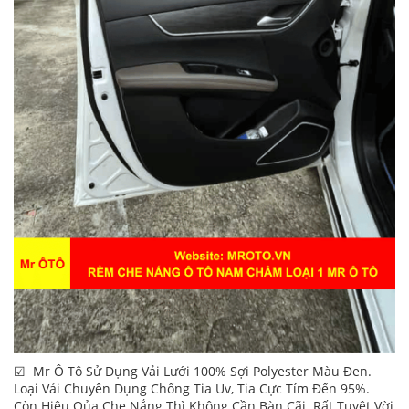
☑ Mr Ô Tô Sử Dụng Vải Lưới 100% Sợi Polyester Màu Đen.
Loại Vải Chuyên Dụng Chống Tia Uv, Tia Cực Tím Đến 95%.
Còn Hiệu Qủa Che Nắng Thì Không Cần Bàn Cãi. Rất Tuyệt Vời