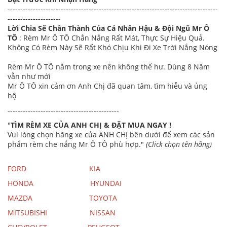
-----------------------------------------------------------------------------------
---------------------
Lời Chia Sẽ Chân Thành Của Cá Nhân Hậu & Đội Ngũ Mr Ô
TÔ
: Rèm Mr Ô TÔ Chắn Nắng Rất Mát, Thực Sự Hiệu Quả.
Không Có Rèm Này Sẽ Rất Khó Chịu Khi Đi Xe Trời Nắng Nóng
Rèm Mr Ô TÔ nằm trong xe nên không thể hư. Dùng 8 Năm
vẫn như mới
Mr Ô TÔ xin cảm ơn Anh Chị đã quan tâm, tìm hiễu và ủng
hộ
--------------------------------------------
"
TÌM RÈM XE CỦA ANH CHỊ & ĐẶT MUA NGAY !
Vui lòng chọn hãng xe của ANH CHỊ bên dưới để xem các sản
phẩm rèm che nắng Mr Ô TÔ phù hợp."
(Click chọn tên hãng)
FORD
KIA
HONDA
HYUNDAI
MAZDA
TOYOTA
MITSUBISHI
NISSAN