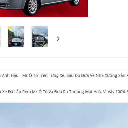
Anh Hậu - Mr Ô Tô Trên Từng Xe. Sau Đó Đưa Về Nhà Xưởng Sản X
Xe Đã Lắp Rèm Mr Ô Tô Và Đưa Ra Thương Mại Hoá. Vì Vậy 100% S