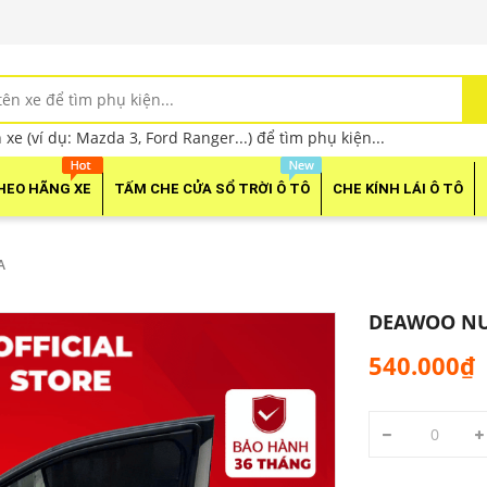
xe (ví dụ: Mazda 3, Ford Ranger...) để tìm phụ kiện...
HEO HÃNG XE
TẤM CHE CỬA SỔ TRỜI Ô TÔ
CHE KÍNH LÁI Ô TÔ
A
DEAWOO NU
540.000₫