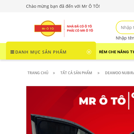
Chào mừng bạn đã đến với Mr Ô TÔ!
Nhập tên 
DANH MỤC SẢN PHẨM
RÈM CHE NẮNG T
TRANG CHỦ
TẤT CẢ SẢN PHẨM
DEAWOO NUBIR