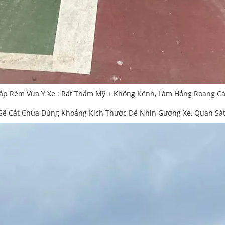
ắp Rèm Vừa Y Xe : Rất Thẫm Mỹ + Không Kênh, Làm Hỏng Roang C
ẽ Cắt Chừa Đúng Khoảng Kích Thước Để Nhìn Gương Xe, Quan Sát 