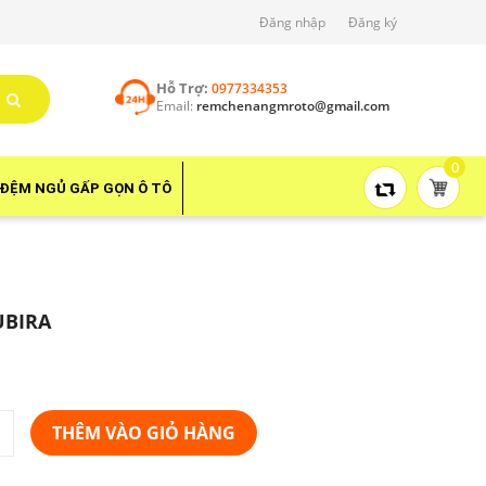
Đăng nhập
Đăng ký
Hỗ Trợ:
0977334353
Email:
remchenangmroto@gmail.com
0
ĐỆM NGỦ GẤP GỌN Ô TÔ
BIRA
THÊM VÀO GIỎ HÀNG