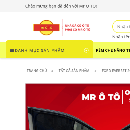
Chào mừng bạn đã đến với Mr Ô TÔ!
Nhập tên 
DANH MỤC SẢN PHẨM
RÈM CHE NẮNG T
TRANG CHỦ
TẤT CẢ SẢN PHẨM
FORD EVEREST 2