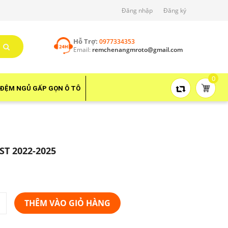
Đăng nhập
Đăng ký
Hỗ Trợ:
0977334353
Email:
remchenangmroto@gmail.com
0
ĐỆM NGỦ GẤP GỌN Ô TÔ
ST 2022-2025
THÊM VÀO GIỎ HÀNG