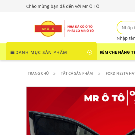
Chào mừng bạn đã đến với Mr Ô TÔ!
Nhập tên 
DANH MỤC SẢN PHẨM
RÈM CHE NẮNG T
TRANG CHỦ
TẤT CẢ SẢN PHẨM
FORD FIESTA H