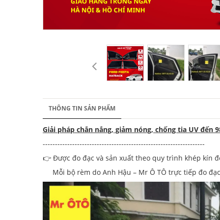
THÔNG TIN SẢN PHẨM
Giải pháp chắn nắng, giảm nóng, chống tia UV đến 
------------------------------------------------------------------
👉 Được đo đạc và sản xuất theo quy trình khép kín đ
Mỗi bộ rèm do Anh Hậu – Mr Ô TÔ trực tiếp đo đạc tỉ