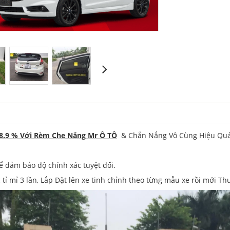
98.9 % Với Rèm Che Nắng Mr Ô TÔ
& Chắn Nắng Vô Cùng Hiệu Quả 
ể đảm bảo độ chính xác tuyệt đối.
 mỉ 3 lần, Lắp Đặt lên xe tinh chỉnh theo từng mẫu xe rồi mới T