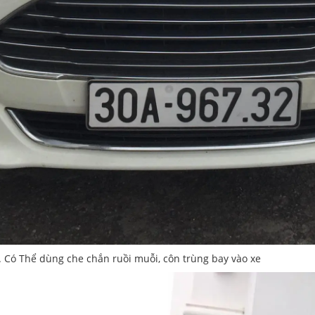
. Có Thể dùng che chắn ruồi muỗi, côn trùng bay vào xe