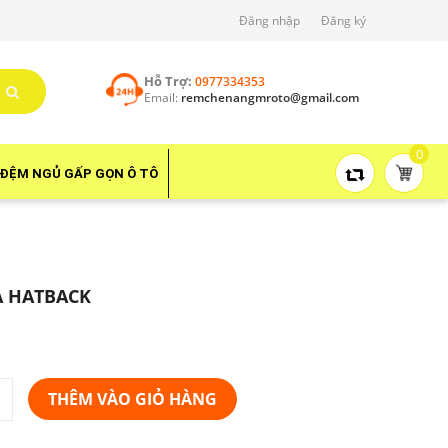
Đăng nhập
Đăng ký
Hỗ Trợ:
0977334353
Email:
remchenangmroto@gmail.com
0
ĐỆM NGỦ GẤP GỌN Ô TÔ
A HATBACK
THÊM VÀO GIỎ HÀNG