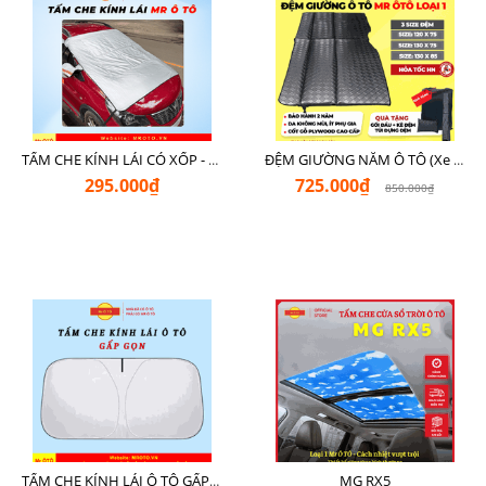
TẤM CHE KÍNH LÁI CÓ XỐP - LOẠI XỊN CHE NGOÀI MR Ô TÔ
ĐỆM GIƯỜNG NẰM Ô TÔ (Xe 7 Chỗ SUV + Pickup + Sedan C - D)
295.000₫
725.000₫
850.000₫
MG RX5
TẤM CHE KÍNH LÁI Ô TÔ GẤP GỌN