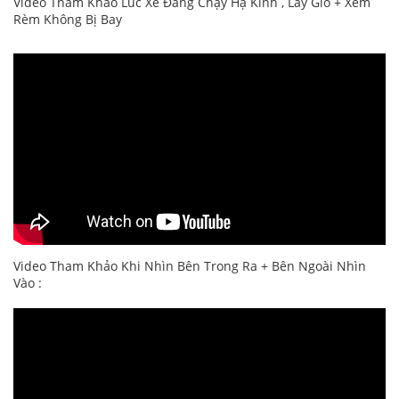
Video Tham Khảo Lúc Xe Đang Chạy Hạ Kính , Lấy Gió + Xem
Rèm Không Bị Bay
Video Tham Khảo Khi Nhìn Bên Trong Ra + Bên Ngoài Nhìn
Vào :