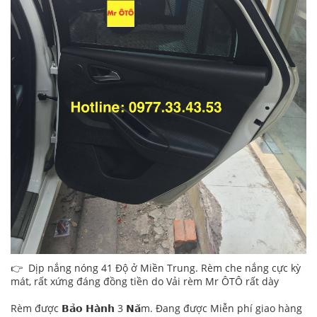
👉 Dịp nắng nóng 41 Độ ở Miền Trung. Rèm che nắng cực kỳ
mát, rất xứng đáng đồng tiền do Vải rèm Mr ÔTÔ rất dày
Rèm được 𝗕𝗮̉𝗼 𝗛𝗮̀𝗻𝗵 3 𝗡𝗮̆m. Đang được Miễn phí giao hàng