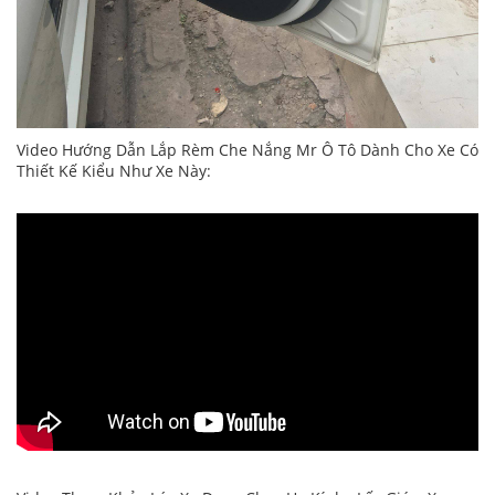
Video Hướng Dẫn Lắp Rèm Che Nắng Mr Ô Tô Dành Cho Xe Có
Thiết Kế Kiểu Như Xe Này: