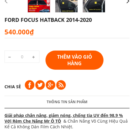
FORD FOCUS HATBACK 2014-2020
540.000₫
THÊM VÀO GIỎ
HÀNG
CHIA SẺ
THÔNG TIN SẢN PHẨM
Giải pháp chắn nắng, giảm nóng, chống tia UV đến 98.9 %
Với Rèm Che Nắng Mr Ô TÔ
& Chắn Nắng Vô Cùng Hiệu Quả
Kể Cả Không Dán Film Cách Nhiệt.