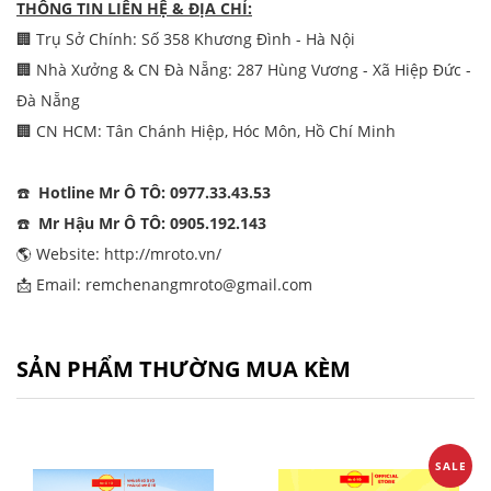
THÔNG TIN LIÊN HỆ & ĐỊA CHỈ:
🏢 Trụ Sở Chính: Số 358 Khương Đình - Hà Nội
🏢 Nhà Xưởng & CN Đà Nẵng: 287 Hùng Vương - Xã Hiệp Đức -
Đà Nẵng
🏢 CN HCM: Tân Chánh Hiệp, Hóc Môn, Hồ Chí Minh
☎️
Hotline Mr Ô TÔ: 0977.33.43.53
☎️
Mr Hậu Mr Ô TÔ: 0905.192.143
🌎 Website:
http://mroto.vn/
📩 Email: remchenangmroto@gmail.com
SẢN PHẨM THƯỜNG MUA KÈM
SALE