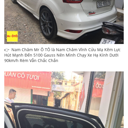
👉 Nam Châm Mr Ô TÔ là Nam Châm Vĩnh Cửu Mạ Kẽm Lực
Hút Mạnh Đến 5100 Gauss Nên Mình Chạy Xe Hạ Kính Dưới
90km/h Rèm Vẫn Chắc Chắn