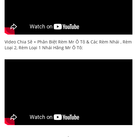
Video Chia Sẽ + Phân Biệt Rèm Mr Ô Tô & Các Rèm Nhái , Rèm
Loại 2, Rèm Loại 1 Nhái Hãng Mr Ô Tô: