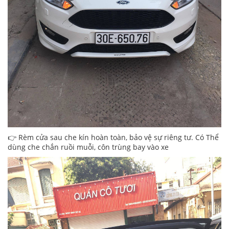
👉 Rèm cửa sau che kín hoàn toàn, bảo vệ sự riêng tư. Có Thể
dùng che chắn ruồi muỗi, côn trùng bay vào xe