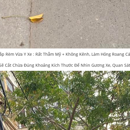
ắp Rèm Vừa Y Xe : Rất Thẫm Mỹ + Không Kênh, Làm Hỏng Roang C
ẽ Cắt Chừa Đúng Khoảng Kích Thước Để Nhìn Gương Xe, Quan Sát 