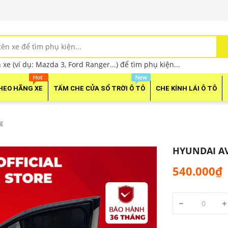
xe (ví dụ: Mazda 3, Ford Ranger...) để tìm phụ kiện...
HEO HÃNG XE
TẤM CHE CỬA SỔ TRỜI Ô TÔ
CHE KÍNH LÁI Ô TÔ
E
HYUNDAI A
540.000₫