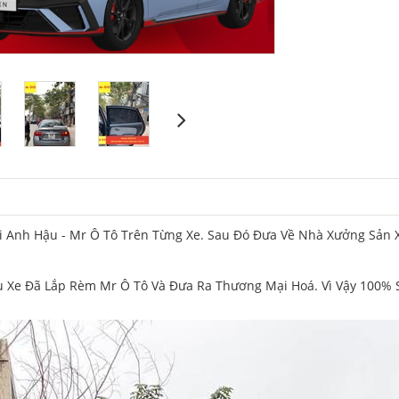
Anh Hậu - Mr Ô Tô Trên Từng Xe. Sau Đó Đưa Về Nhà Xưởng Sản X
Xe Đã Lắp Rèm Mr Ô Tô Và Đưa Ra Thương Mại Hoá. Vì Vậy 100% S