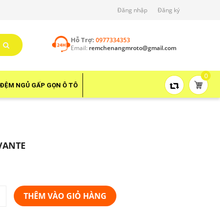
Đăng nhập
Đăng ký
Hỗ Trợ:
0977334353
Email:
remchenangmroto@gmail.com
0
ĐỆM NGỦ GẤP GỌN Ô TÔ
VANTE
THÊM VÀO GIỎ HÀNG