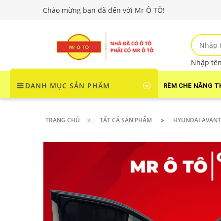
Chào mừng bạn đã đến với Mr Ô TÔ!
Nhập tên 
DANH MỤC SẢN PHẨM
RÈM CHE NẮNG T
TRANG CHỦ
TẤT CẢ SẢN PHẨM
HYUNDAI AVANT