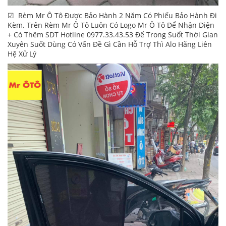
☑ Rèm Mr Ô Tô Được Bảo Hành 2 Năm Có Phiếu Bảo Hành Đi
Kèm. Trên Rèm Mr Ô Tô Luôn Có Logo Mr Ô Tô Để Nhận Diện
+ Có Thêm SDT Hotline 0977.33.43.53 Để Trong Suốt Thời Gian
Xuyên Suốt Dùng Có Vấn Đề Gì Cần Hỗ Trợ Thì Alo Hãng Liên
Hệ Xử Lý