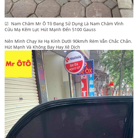
☑ Nam Châm Mr Ô Tô Đang Sử Dụng Là Nam Châm Vĩnh
Cửu Mạ Kẽm Lực Hút Mạnh Đến 5100 Gauss
Nên Mình Chạy Xe Hạ Kính Dưới 90km/h Rèm Vẫn Chắc Chắn.
Hút Mạnh Và Không Bay Hay Xê Dịch