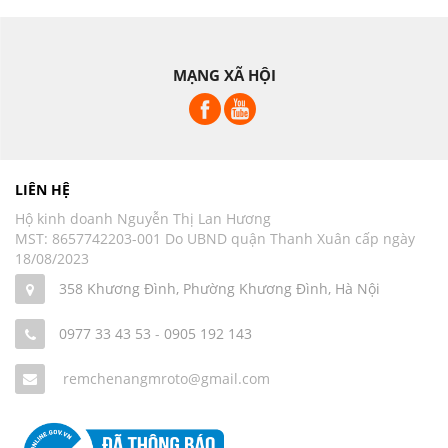
MẠNG XÃ HỘI
LIÊN HỆ
Hộ kinh doanh Nguyễn Thị Lan Hương
MST: 8657742203-001 Do UBND quận Thanh Xuân cấp ngày
18/08/2023
358 Khương Đình, Phường Khương Đình, Hà Nội
0977 33 43 53
-
0905 192 143
remchenangmroto@gmail.com