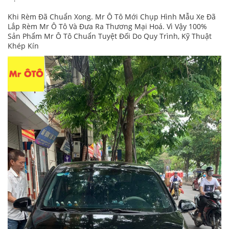
Khi Rèm Đã Chuẩn Xong. Mr Ô Tô Mới Chụp Hình Mẫu Xe Đã
Lắp Rèm Mr Ô Tô Và Đưa Ra Thương Mại Hoá. Vì Vậy 100%
Sản Phẩm Mr Ô Tô Chuẩn Tuyệt Đối Do Quy Trình, Kỹ Thuật
Khép Kín