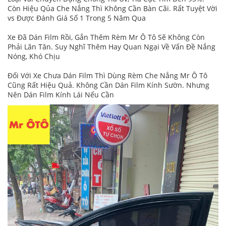
Còn Hiệu Qủa Che Nắng Thì Không Cần Bàn Cãi. Rất Tuyệt Vời
vs Được Đánh Giá Số 1 Trong 5 Năm Qua
Xe Đã Dán Film Rồi, Gắn Thêm Rèm Mr Ô Tô Sẽ Không Còn
Phải Lăn Tăn. Suy Nghĩ Thêm Hay Quan Ngại Về Vấn Đề Nắng
Nóng, Khó Chịu
Đối Với Xe Chưa Dán Film Thì Dùng Rèm Che Nắng Mr Ô Tô
Cũng Rất Hiệu Quả. Không Cần Dán Film Kính Sườn. Nhưng
Nên Dán Film Kính Lái Nếu Cần