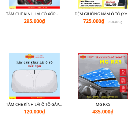
TẤM CHE KÍNH LÁI CÓ XỐP - LOẠI XỊN CHE NGOÀI MR Ô TÔ
ĐỆM GIƯỜNG NẰM Ô TÔ (Xe 7 Chỗ SUV + Pickup + Sedan C - D)
295.000₫
725.000₫
850.000₫
MG RX5
TẤM CHE KÍNH LÁI Ô TÔ GẤP GỌN
120.000₫
485.000₫