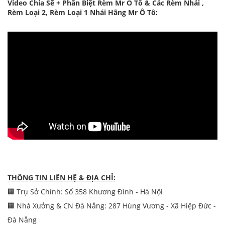
Video Chia Sẽ + Phân Biệt Rèm Mr Ô Tô & Các Rèm Nhái ,
Rèm Loại 2, Rèm Loại 1 Nhái Hãng Mr Ô Tô:
THÔNG TIN LIÊN HỆ & ĐỊA CHỈ:
🏢 Trụ Sở Chính: Số 358 Khương Đình - Hà Nội
🏢 Nhà Xưởng & CN Đà Nẵng: 287 Hùng Vương - Xã Hiệp Đức -
Đà Nẵng