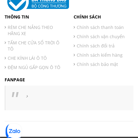
THÔNG TIN
CHÍNH SÁCH
RÈM CHE NẮNG THEO
Chính sách thanh toán
HÃNG XE
Chính sách vận chuyển
TẤM CHE CỬA SỔ TRỜI Ô
Chính sách đổi trả
TÔ
Chính sách kiểm hàng
CHE KÍNH LÁI Ô TÔ
Chính sách bảo mật
ĐỆM NGỦ GẤP GỌN Ô TÔ
FANPAGE