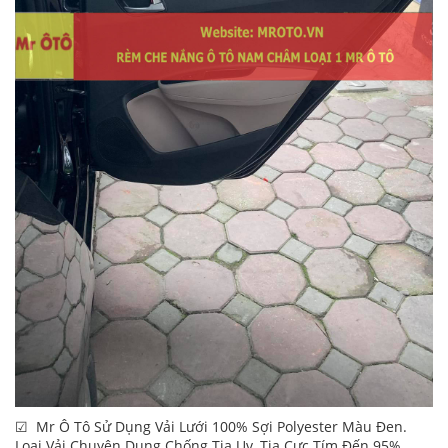
☑ Mr Ô Tô Sử Dụng Vải Lưới 100% Sợi Polyester Màu Đen.
Loại Vải Chuyên Dụng Chống Tia Uv, Tia Cực Tím Đến 95%.