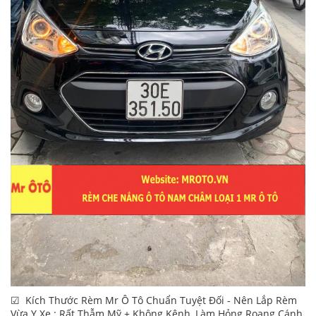
☑ Kích Thước Rèm Mr Ô Tô Chuẩn Tuyệt Đối - Nên Lắp Rèm
Vừa Y Xe : Rất Thẫm Mỹ + Không Kênh, Làm Hỏng Roang Cánh