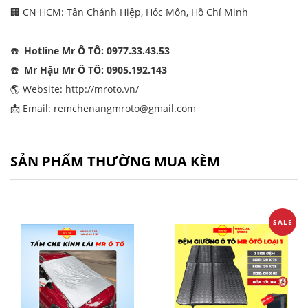
🏢 CN HCM: Tân Chánh Hiệp, Hóc Môn, Hồ Chí Minh
☎️
Hotline Mr Ô TÔ: 0977.33.43.53
☎️
Mr Hậu Mr Ô TÔ: 0905.192.143
🌎 Website:
http://mroto.vn/
📩 Email: remchenangmroto@gmail.com
SẢN PHẨM THƯỜNG MUA KÈM
SALE