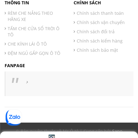
THÔNG TIN
CHÍNH SÁCH
RÈM CHE NẮNG THEO
Chính sách thanh toán
HÃNG XE
Chính sách vận chuyển
TẤM CHE CỬA SỔ TRỜI Ô
Chính sách đổi trả
TÔ
Chính sách kiểm hàng
CHE KÍNH LÁI Ô TÔ
Chính sách bảo mật
ĐỆM NGỦ GẤP GỌN Ô TÔ
FANPAGE
© Bản quyền thuộc về Mr Ô tô | Cung cấp bởi
Sapo