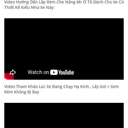
Video Hướng Dẫn Lắp Rèm Che Nắng Mr Ô Tô Dành Cho Xe Có
Thiết Kế Kiểu Như Xe Này:
Video Tham Khảo Lúc Xe Đang Chạy Hạ Kính , Lấy Gió + Xem
Rèm Không Bị Bay