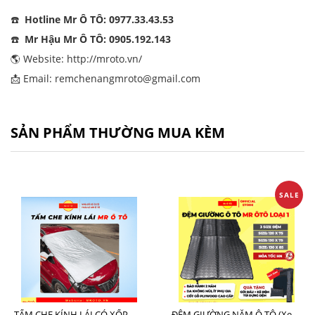
☎️
Hotline Mr Ô TÔ: 0977.33.43.53
☎️
Mr Hậu Mr Ô TÔ: 0905.192.143
🌎 Website:
http://mroto.vn/
📩 Email: remchenangmroto@gmail.com
SẢN PHẨM THƯỜNG MUA KÈM
SALE
TẤM CHE KÍNH LÁI CÓ XỐP - LOẠI XỊN CHE NGOÀI MR Ô TÔ
ĐỆM GIƯỜNG NẰM Ô TÔ (Xe 7 Chỗ SUV + Pickup + Sedan C - D)