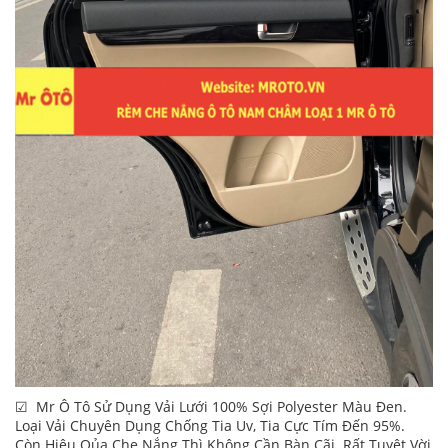
☑ Mr Ô Tô Sử Dụng Vải Lưới 100% Sợi Polyester Màu Đen.
Loại Vải Chuyên Dụng Chống Tia Uv, Tia Cực Tím Đến 95%.
Còn Hiệu Qủa Che Nắng Thì Không Cần Bàn Cãi. Rất Tuyệt Vời