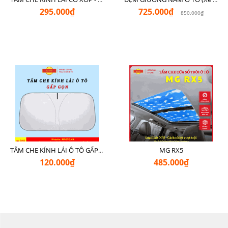
295.000₫
725.000₫
850.000₫
MG RX5
TẤM CHE KÍNH LÁI Ô TÔ GẤP GỌN
120.000₫
485.000₫