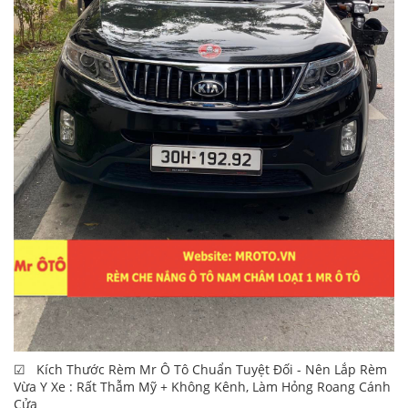
☑ Kích Thước Rèm Mr Ô Tô Chuẩn Tuyệt Đối - Nên Lắp Rèm
Vừa Y Xe : Rất Thẫm Mỹ + Không Kênh, Làm Hỏng Roang Cánh
Cửa