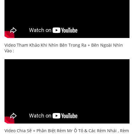
Video Tham Khảo Khi Nhìn Bên Trong Ra + Bên Ngoài Nhìn
Vào :
Video Chia Sẽ + Phân Biệt Rèm Mr Ô Tô & Các Rèm Nhái , Rèm