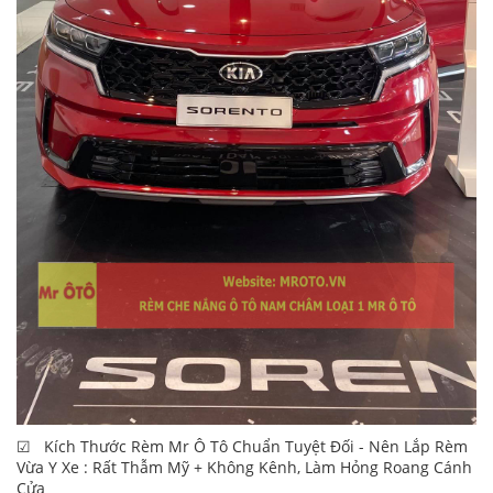
☑ Kích Thước Rèm Mr Ô Tô Chuẩn Tuyệt Đối - Nên Lắp Rèm
Vừa Y Xe : Rất Thẫm Mỹ + Không Kênh, Làm Hỏng Roang Cánh
Cửa