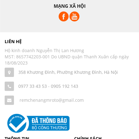
MẠNG XÃ HỘI
LIÊN HỆ
Hộ kinh doanh Nguyễn Thị Lan Hương
MST: 8657742203-001 Do UBND quận Thanh Xuân cấp ngày
18/08/2023
358 Khương Đình, Phường Khương Đình, Hà Nội
0977 33 43 53
-
0905 192 143
remchenangmroto@gmail.com
THÔNG TIN
CHÍNH SÁCH