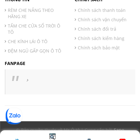
RÈM CHE NẮNG THEO
Chính sách thanh toán
HÃNG XE
Chính sách vận chuyển
TẤM CHE CỬA SỔ TRỜI Ô
Chính sách đổi trả
TÔ
Chính sách kiểm hàng
CHE KÍNH LÁI Ô TÔ
Chính sách bảo mật
ĐỆM NGỦ GẤP GỌN Ô TÔ
FANPAGE
© Bản quyền thuộc về Mr Ô tô | Cung cấp bởi
Sapo