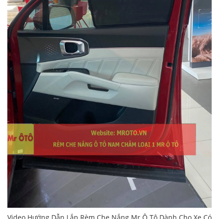
Video Hướng Dẫn Lắp Rèm Che Nắng Mr Ô Tô Dành Cho Xe Có