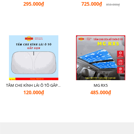
295.000₫
725.000₫
850.000₫
MG RX5
TẤM CHE KÍNH LÁI Ô TÔ GẤP GỌN
120.000₫
485.000₫