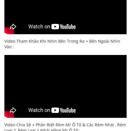
Video Tham Khảo Khi Nhìn Bên Trong Ra + Bên Ngoài Nhìn
Vào :
Video Chia Sẽ + Phân Biệt Rèm Mr Ô Tô & Các Rèm Nhái , Rèm
Loại 2, Rèm Loại 1 Nhái Hãng Mr Ô Tô: