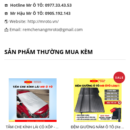
☎️
Hotline Mr Ô TÔ: 0977.33.43.53
☎️
Mr Hậu Mr Ô TÔ: 0905.192.143
🌎 Website:
http://mroto.vn/
📩 Email: remchenangmroto@gmail.com
SẢN PHẨM THƯỜNG MUA KÈM
SALE
TẤM CHE KÍNH LÁI CÓ XỐP - LOẠI XỊN CHE NGOÀI MR Ô TÔ
ĐỆM GIƯỜNG NẰM Ô TÔ (Xe 7 Chỗ SUV + Pickup + Sedan C - D)