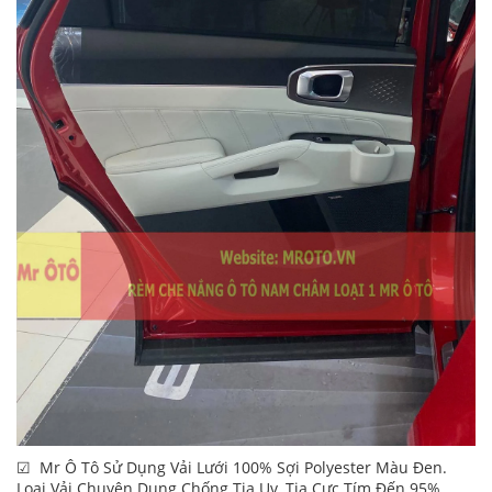
☑ Mr Ô Tô Sử Dụng Vải Lưới 100% Sợi Polyester Màu Đen.
Loại Vải Chuyên Dụng Chống Tia Uv, Tia Cực Tím Đến 95%.