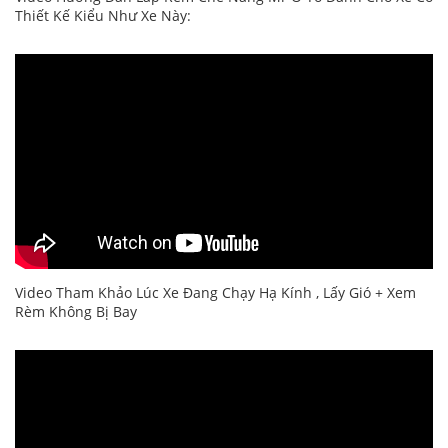
Thiết Kế Kiểu Như Xe Này:
Video Tham Khảo Lúc Xe Đang Chạy Hạ Kính , Lấy Gió + Xem
Rèm Không Bị Bay