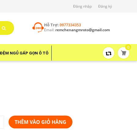
Đăng nhập
Đăng ký
Hỗ Trợ:
0977334353
Email:
remchenangmroto@gmail.com
0
ĐỆM NGỦ GẤP GỌN Ô TÔ
THÊM VÀO GIỎ HÀNG