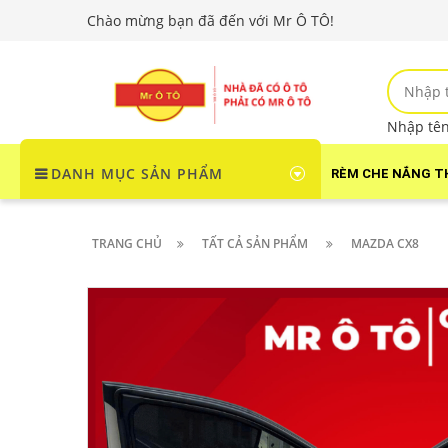
Chào mừng bạn đã đến với Mr Ô TÔ!
Nhập tên 
DANH MỤC SẢN PHẨM
RÈM CHE NẮNG T
TRANG CHỦ
TẤT CẢ SẢN PHẨM
MAZDA CX8