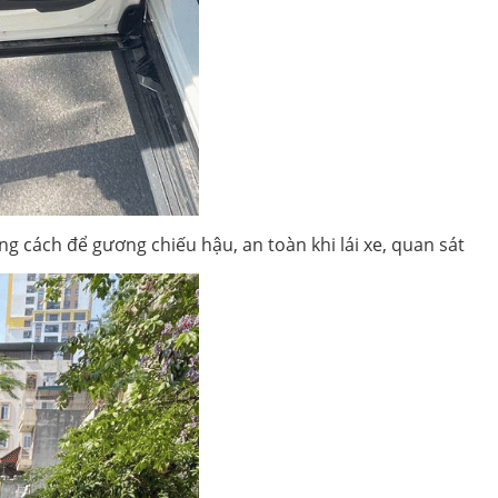
g cách để gương chiếu hậu, an toàn khi lái xe, quan sát