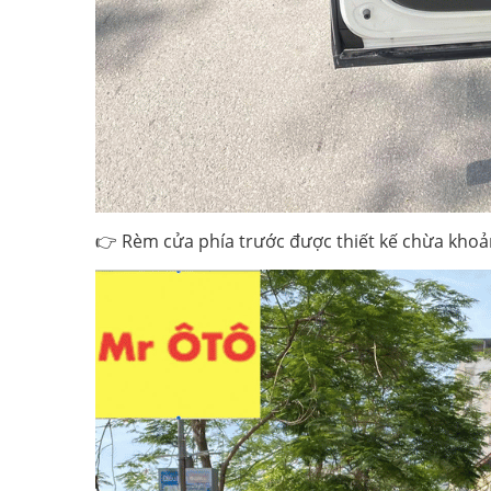
👉 Rèm cửa phía trước được thiết kế chừa khoản