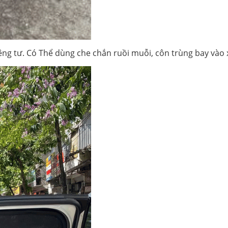
êng tư. Có Thể dùng che chắn ruồi muỗi, côn trùng bay vào 