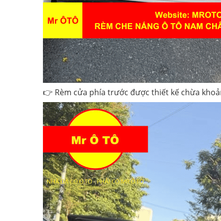
👉 Rèm cửa phía trước được thiết kế chừa khoản