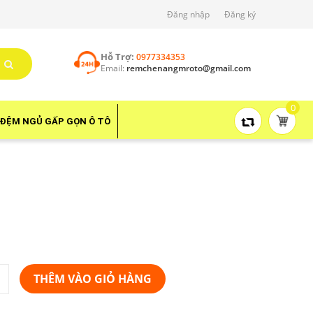
Đăng nhập
Đăng ký
Hỗ Trợ:
0977334353
Email:
remchenangmroto@gmail.com
0
ĐỆM NGỦ GẤP GỌN Ô TÔ
THÊM VÀO GIỎ HÀNG