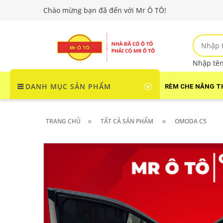
Chào mừng bạn đã đến với Mr Ô TÔ!
Nhập tên 
DANH MỤC SẢN PHẨM
RÈM CHE NẮNG T
TRANG CHỦ
TẤT CẢ SẢN PHẨM
OMODA C5