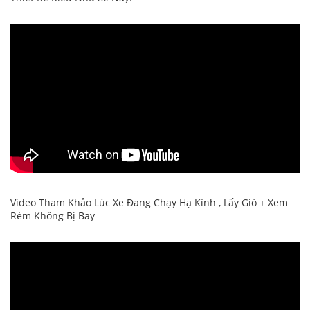
Video Tham Khảo Lúc Xe Đang Chạy Hạ Kính , Lấy Gió + Xem
Rèm Không Bị Bay