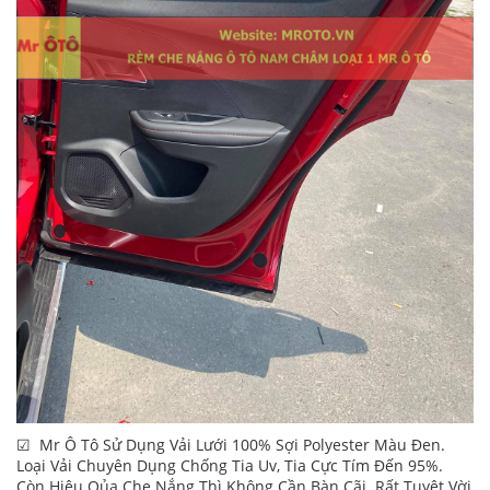
☑ Mr Ô Tô Sử Dụng Vải Lưới 100% Sợi Polyester Màu Đen.
Loại Vải Chuyên Dụng Chống Tia Uv, Tia Cực Tím Đến 95%.
Còn Hiệu Qủa Che Nắng Thì Không Cần Bàn Cãi. Rất Tuyệt Vời