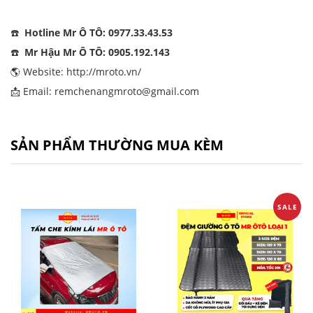
☎️
Hotline Mr Ô TÔ: 0977.33.43.53
☎️
Mr Hậu Mr Ô TÔ: 0905.192.143
🌎 Website:
http://mroto.vn/
📩 Email: remchenangmroto@gmail.com
SẢN PHẨM THƯỜNG MUA KÈM
SALE