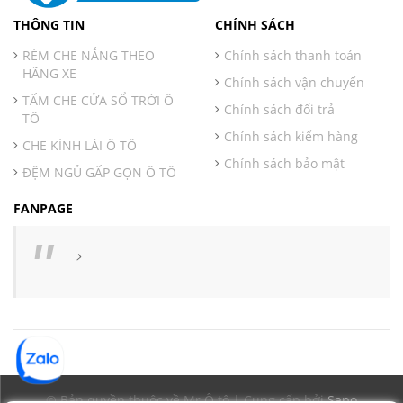
THÔNG TIN
CHÍNH SÁCH
RÈM CHE NẮNG THEO
Chính sách thanh toán
HÃNG XE
Chính sách vận chuyển
TẤM CHE CỬA SỔ TRỜI Ô
Chính sách đổi trả
TÔ
Chính sách kiểm hàng
CHE KÍNH LÁI Ô TÔ
Chính sách bảo mật
ĐỆM NGỦ GẤP GỌN Ô TÔ
FANPAGE
© Bản quyền thuộc về Mr Ô tô | Cung cấp bởi
Sapo