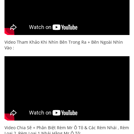
Video Tham Khảo Khi Nhìn Bên Trong Ra + Bên Ngoài Nhìn
Vào :
Video Chia Sẽ + Phân Biệt Rèm Mr Ô Tô & Các Rèm Nhái , Rèm
Loại 2, Rèm Loại 1 Nhái Hãng Mr Ô Tô: