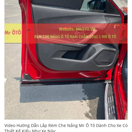
Video Hướng Dẫn Lắp Rèm Che Nắng Mr Ô Tô Dành Cho Xe Có
Thiết Kế Kiểu Như Xe Này: