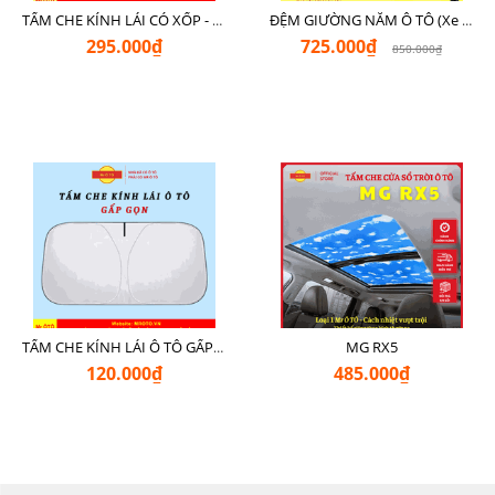
TẤM CHE KÍNH LÁI CÓ XỐP - LOẠI XỊN CHE NGOÀI MR Ô TÔ
ĐỆM GIƯỜNG NẰM Ô TÔ (Xe 7 Chỗ SUV + Pickup + Sedan C - D)
295.000₫
725.000₫
850.000₫
MG RX5
TẤM CHE KÍNH LÁI Ô TÔ GẤP GỌN
120.000₫
485.000₫