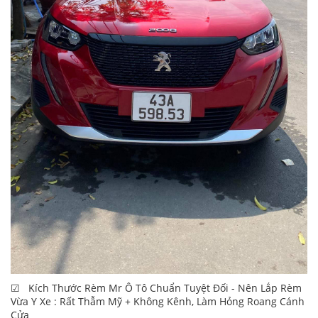
☑ Kích Thước Rèm Mr Ô Tô Chuẩn Tuyệt Đối - Nên Lắp Rèm
Vừa Y Xe : Rất Thẫm Mỹ + Không Kênh, Làm Hỏng Roang Cánh
Cửa