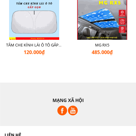
MG RX5
TẤM CHE KÍNH LÁI Ô TÔ GẤP GỌN
120.000₫
485.000₫
MẠNG XÃ HỘI
LIÊN HỆ