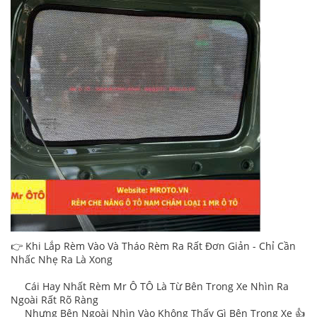
👉 Khi Lắp Rèm Vào Và Tháo Rèm Ra Rất Đơn Giản - Chỉ Cần
Nhấc Nhẹ Ra Là Xong
Cái Hay Nhất Rèm Mr Ô TÔ Là Từ Bên Trong Xe Nhìn Ra
Ngoài Rất Rõ Ràng
Nhưng Bên Ngoài Nhìn Vào Không Thấy Gì Bên Trong Xe 👍