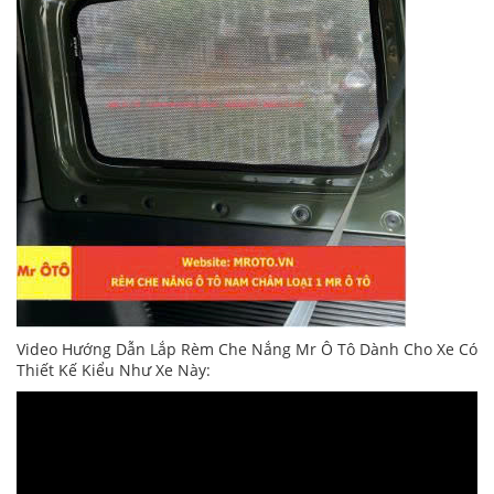
Video Hướng Dẫn Lắp Rèm Che Nắng Mr Ô Tô Dành Cho Xe Có
Thiết Kế Kiểu Như Xe Này: