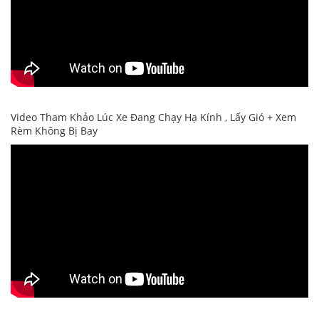
Video Tham Khảo Lúc Xe Đang Chạy Hạ Kính , Lấy Gió + Xem
Rèm Không Bị Bay