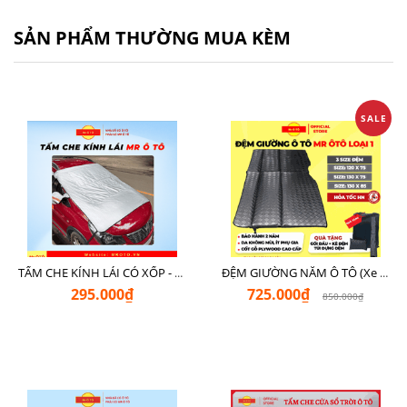
SẢN PHẨM THƯỜNG MUA KÈM
SALE
TẤM CHE KÍNH LÁI CÓ XỐP - LOẠI XỊN CHE NGOÀI MR Ô TÔ
ĐỆM GIƯỜNG NẰM Ô TÔ (Xe 7 Chỗ SUV + Pickup + Sedan C - D)
295.000₫
725.000₫
850.000₫