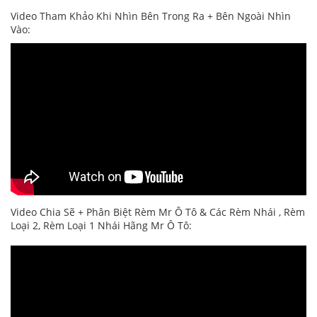
Video Tham Khảo Khi Nhìn Bên Trong Ra + Bên Ngoài Nhìn
Vào:
Video Chia Sẽ + Phân Biệt Rèm Mr Ô Tô & Các Rèm Nhái , Rèm
Loại 2, Rèm Loại 1 Nhái Hãng Mr Ô Tô: