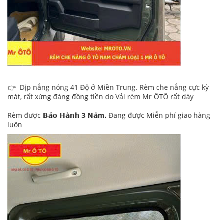
👉 Dịp nắng nóng 41 Độ ở Miền Trung. Rèm che nắng cực kỳ
mát, rất xứng đáng đồng tiền do Vải rèm Mr ÔTÔ rất dày
Rèm được
𝗕𝗮̉𝗼 𝗛𝗮̀𝗻𝗵 3 𝗡𝗮̆m.
Đang được Miễn phí giao hàng
luôn