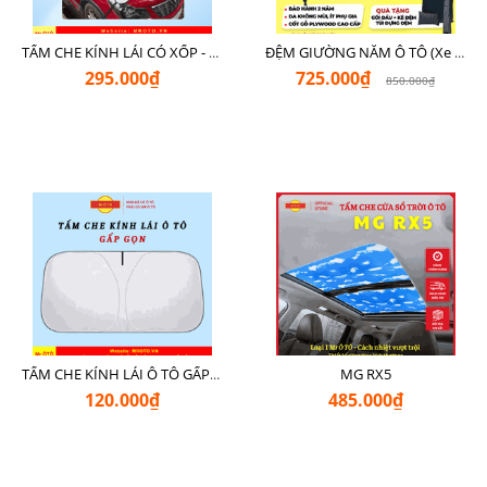
TẤM CHE KÍNH LÁI CÓ XỐP - LOẠI XỊN CHE NGOÀI MR Ô TÔ
ĐỆM GIƯỜNG NẰM Ô TÔ (Xe 7 Chỗ SUV + Pickup + Sedan C - D)
295.000₫
725.000₫
850.000₫
MG RX5
TẤM CHE KÍNH LÁI Ô TÔ GẤP GỌN
120.000₫
485.000₫