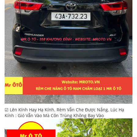
☑ Lên Kính Hay Hạ Kính. Rèm Vẫn Che Được Nắng. Lúc Hạ
Kính : Gió Vẫn Vào Mà Côn Trùng Không Bay Vào