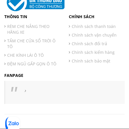
THÔNG TIN
CHÍNH SÁCH
RÈM CHE NẮNG THEO
Chính sách thanh toán
HÃNG XE
Chính sách vận chuyển
TẤM CHE CỬA SỔ TRỜI Ô
Chính sách đổi trả
TÔ
Chính sách kiểm hàng
CHE KÍNH LÁI Ô TÔ
Chính sách bảo mật
ĐỆM NGỦ GẤP GỌN Ô TÔ
FANPAGE