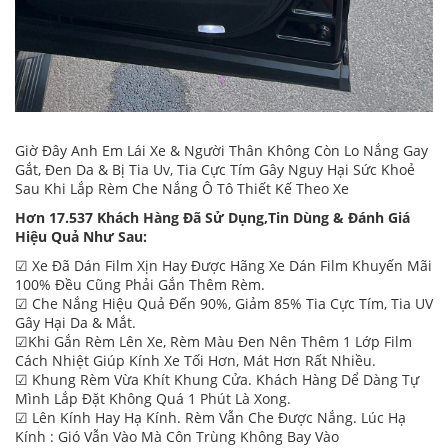
Giờ Đây Anh Em Lái Xe & Người Thân Không Còn Lo Nắng Gay
Gắt, Đen Da & Bị Tia Uv, Tia Cực Tím Gây Nguy Hại Sức Khoẻ
Sau Khi Lắp Rèm Che Nắng Ô Tô Thiết Kế Theo Xe
Hơn 17.537 Khách Hàng Đã Sử Dụng,Tin Dùng & Đánh Giá
Hiệu Quả Như Sau:
☑ Xe Đã Dán Film Xịn Hay Được Hãng Xe Dán Film Khuyến Mãi
100% Đều Cũng Phải Gắn Thêm Rèm.
☑ Che Nắng Hiệu Quả Đến 90%, Giảm 85% Tia Cực Tím, Tia UV
Gây Hại Da & Mắt.
☑Khi Gắn Rèm Lên Xe, Rèm Màu Đen Nên Thêm 1 Lớp Film
Cách Nhiệt Giúp Kính Xe Tối Hơn, Mát Hơn Rất Nhiều.
☑ Khung Rèm Vừa Khít Khung Cửa. Khách Hàng Dể Dàng Tự
Mình Lắp Đặt Không Quá 1 Phút Là Xong.
☑ Lên Kính Hay Hạ Kính. Rèm Vẫn Che Được Nắng. Lúc Hạ
Kính : Gió Vẫn Vào Mà Côn Trùng Không Bay Vào