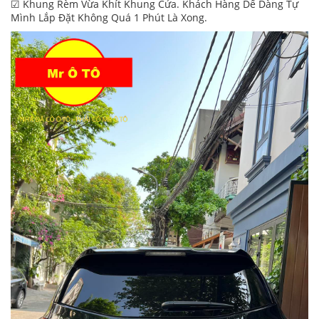
☑ Khung Rèm Vừa Khít Khung Cửa. Khách Hàng Dể Dàng Tự
Mình Lắp Đặt Không Quá 1 Phút Là Xong.