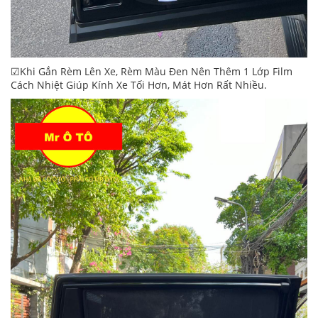
☑Khi Gắn Rèm Lên Xe, Rèm Màu Đen Nên Thêm 1 Lớp Film
Cách Nhiệt Giúp Kính Xe Tối Hơn, Mát Hơn Rất Nhiều.