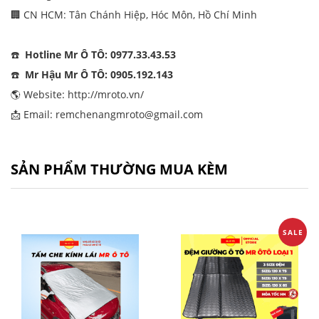
🏢 CN HCM: Tân Chánh Hiệp, Hóc Môn, Hồ Chí Minh
☎️
Hotline Mr Ô TÔ: 0977.33.43.53
☎️
Mr Hậu Mr Ô TÔ: 0905.192.143
🌎 Website:
http://mroto.vn/
📩 Email: remchenangmroto@gmail.com
SẢN PHẨM THƯỜNG MUA KÈM
SALE