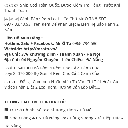
👉👉👉 Ship Cod Toàn Quốc. Được Kiểm Tra Hàng Trước Khi
Thanh Toán
🆘 🆘 🆘 Cảnh Báo : Rèm Loại 1 Có Chữ Mr Ô Tô & SDT
0977.33.43.53 Trên Rèm Để Phân Biệt & Liên Hệ Bảo Hành 2
Năm.
Liên Hệ Mua Hàng :
Hotline: Zalo + Facebook: Mr Ô Tô
0968.794.686
Webside:
http://mroto.vn/
Địa Chỉ : 376 Khương Đình - Thanh Xuân - Hà Nội
Địa Chỉ : 04 Nguyễn Khuyến - Liên Chiểu - Đà Nẵng
Loại 1: 540.000 Bộ Gồm 4 Rèm Cho Cả 4 Cánh Cửa
Loại 2: 370.000 Bộ Gồm 4 Rèm Cho Cả 4 Cánh Cửa.
👉👉👉 Để Lại Commen Nhân Viên Tư Vấn Chi Tiết Hoăc Gửi
Video Phân Biệt 2 Loại Rèm, Hướng Dẫn Lắp Đặt....
THÔNG TIN LIÊN HỆ & ĐỊA CHỈ:
🏢 Trụ Sở Chính: Số 358 Khương Đình - Hà Nội
🏢 Nhà Xưởng & CN Đà Nẵng: 287 Hùng Vương - Xã Hiệp Đức -
Đà Nẵng