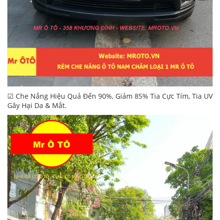
☑ Che Nắng Hiệu Quả Đến 90%, Giảm 85% Tia Cực Tím, Tia UV
Gây Hại Da & Mắt.