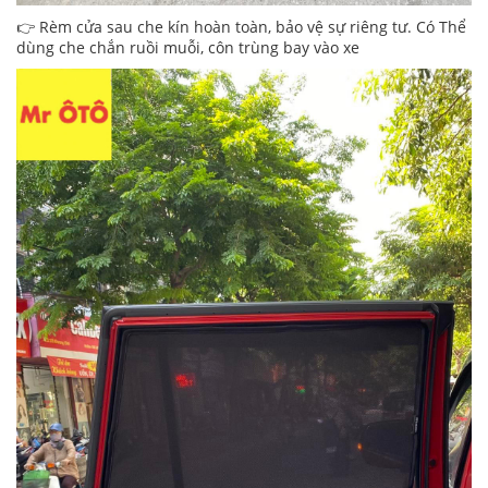
👉 Rèm cửa sau che kín hoàn toàn, bảo vệ sự riêng tư. Có Thể
dùng che chắn ruồi muỗi, côn trùng bay vào xe