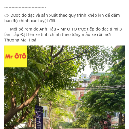
-----------------------------------------------------------------------------------
-----------------------------
👉 Được đo đạc và sản xuất theo quy trình khép kín để đảm
bảo độ chính xác tuyệt đối.
Mỗi bộ rèm do Anh Hậu – Mr Ô TÔ trực tiếp đo đạc tỉ mỉ 3
lần, Lắp Đặt lên xe tinh chỉnh theo từng mẫu xe rồi mới
Thương Mại Hoá