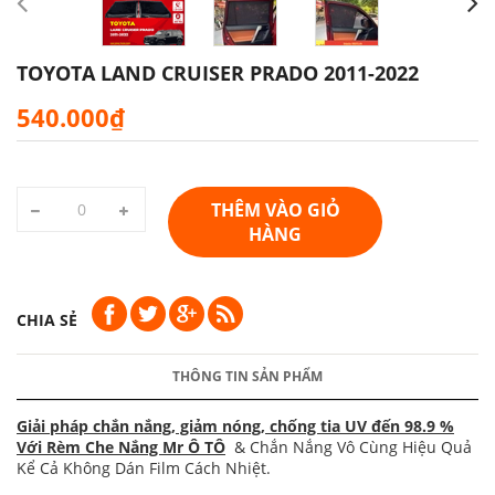
TOYOTA LAND CRUISER PRADO 2011-2022
540.000₫
THÊM VÀO GIỎ
HÀNG
CHIA SẺ
THÔNG TIN SẢN PHẨM
Giải pháp chắn nắng, giảm nóng, chống tia UV đến 98.9 %
Với Rèm Che Nắng Mr Ô TÔ
& Chắn Nắng Vô Cùng Hiệu Quả
Kể Cả Không Dán Film Cách Nhiệt.