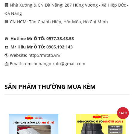
🏢 Nhà Xưởng & CN Đà Nẵng: 287 Hùng Vương - Xã Hiệp Đức -
Đà Nẵng
🏢 CN HCM: Tân Chánh Hiệp, Hóc Môn, Hồ Chí Minh
☎️
Hotline Mr Ô TÔ: 0977.33.43.53
☎️
Mr Hậu Mr Ô TÔ: 0905.192.143
🌎 Website:
http://mroto.vn/
📩 Email: remchenangmroto@gmail.com
SẢN PHẨM THƯỜNG MUA KÈM
SALE