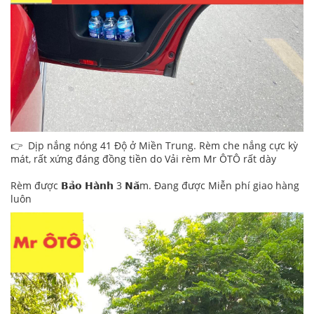
👉 Dịp nắng nóng 41 Độ ở Miền Trung. Rèm che nắng cực kỳ
mát, rất xứng đáng đồng tiền do Vải rèm Mr ÔTÔ rất dày
Rèm được 𝗕𝗮̉𝗼 𝗛𝗮̀𝗻𝗵 3 𝗡𝗮̆m. Đang được Miễn phí giao hàng
luôn