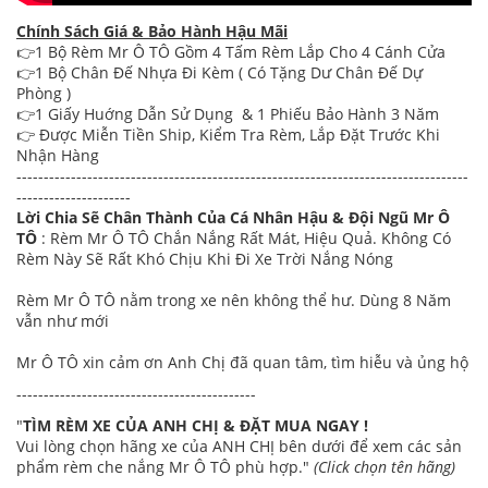
Chính Sách Giá & Bảo Hành Hậu Mãi
👉1 Bộ Rèm Mr Ô TÔ Gồm 4 Tấm Rèm Lắp Cho 4 Cánh Cửa
👉1 Bộ Chân Đế Nhựa Đi Kèm ( Có Tặng Dư Chân Đế Dự
Phòng )
👉1 Giấy Huớng Dẫn Sử Dụng & 1 Phiếu Bảo Hành 3 Năm
👉 Được Miễn Tiền Ship, Kiểm Tra Rèm, Lắp Đặt Trước Khi
Nhận Hàng
-----------------------------------------------------------------------------------
---------------------
Lời Chia Sẽ Chân Thành Của Cá Nhân Hậu & Đội Ngũ Mr Ô
TÔ
: Rèm Mr Ô TÔ Chắn Nắng Rất Mát, Hiệu Quả. Không Có
Rèm Này Sẽ Rất Khó Chịu Khi Đi Xe Trời Nắng Nóng
Rèm Mr Ô TÔ nằm trong xe nên không thể hư. Dùng 8 Năm
vẫn như mới
Mr Ô TÔ xin cảm ơn Anh Chị đã quan tâm, tìm hiễu và ủng hộ
--------------------------------------------
"
TÌM RÈM XE CỦA ANH CHỊ & ĐẶT MUA NGAY !
Vui lòng chọn hãng xe của ANH CHỊ bên dưới để xem các sản
phẩm rèm che nắng Mr Ô TÔ phù hợp."
(Click chọn tên hãng)