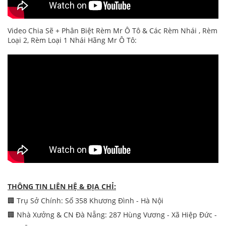
Video Chia Sẽ + Phân Biệt Rèm Mr Ô Tô & Các Rèm Nhái , Rèm
Loại 2, Rèm Loại 1 Nhái Hãng Mr Ô Tô:
THÔNG TIN LIÊN HỆ & ĐỊA CHỈ:
🏢 Trụ Sở Chính: Số 358 Khương Đình - Hà Nội
🏢 Nhà Xưởng & CN Đà Nẵng: 287 Hùng Vương - Xã Hiệp Đức -