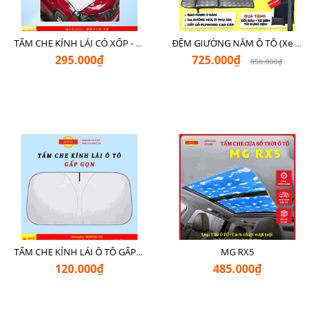
TẤM CHE KÍNH LÁI CÓ XỐP - LOẠI XỊN CHE NGOÀI MR Ô TÔ
ĐỆM GIƯỜNG NẰM Ô TÔ (Xe 7 Chỗ SUV + Pickup + Sedan C - D)
295.000₫
725.000₫
850.000₫
MG RX5
TẤM CHE KÍNH LÁI Ô TÔ GẤP GỌN
120.000₫
485.000₫