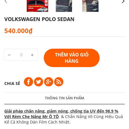
VOLKSWAGEN POLO SEDAN
540.000₫
THÊM VÀO GIỎ
HÀNG
CHIA SẺ
THÔNG TIN SẢN PHẨM
Giải pháp chắn nắng, giảm nóng, chống tia UV đến 98.9 %
Với Rèm Che Nắng Mr Ô TÔ
& Chắn Nắng Vô Cùng Hiệu Quả
Kể Cả Không Dán Film Cách Nhiệt.