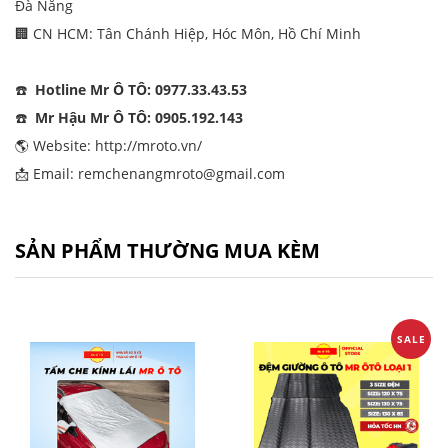
Đà Nẵng
🏢 CN HCM: Tân Chánh Hiệp, Hóc Môn, Hồ Chí Minh
☎️
Hotline Mr Ô TÔ: 0977.33.43.53
☎️
Mr Hậu Mr Ô TÔ: 0905.192.143
🌎 Website:
http://mroto.vn/
📩 Email: remchenangmroto@gmail.com
SẢN PHẨM THƯỜNG MUA KÈM
SALE