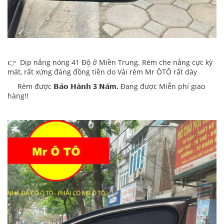
👉 Dịp nắng nóng 41 Độ ở Miền Trung. Rèm che nắng cực kỳ
mát, rất xứng đáng đồng tiền do Vải rèm Mr ÔTÔ rất dày
Rèm được
𝗕𝗮̉𝗼 𝗛𝗮̀𝗻𝗵 3 𝗡𝗮̆m.
Đang được Miễn phí giao
hàng!!